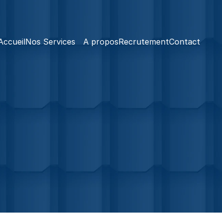
Accueil
Nos Services
A propos
Recrutement
Contact
Plus d'informations
Dans le Val-de-Marne
Demande de Devis Rapide