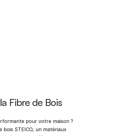
Se
No
la Fibre de Bois
Ad
performante pour votre maison ? 
de bois STEICO, un matériaux 
Té