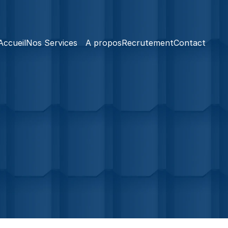
Accueil
Nos Services
A propos
Recrutement
Contact
Plus d'informations
Dans le Val-de-Marne
Demande de Devis Rapide