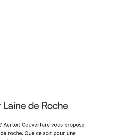
Se
No
ar Laine de Roche
Ad
 ? Aertoit Couverture vous propose 
 de roche. Que ce soit pour une 
Té