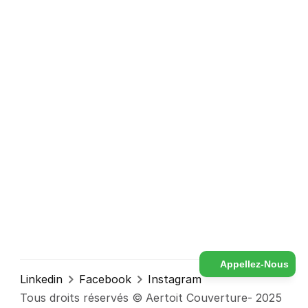
Services
Avis Clients
Contact
Couverture
Isolation
Charpente
Étanchéité de Toit Terrasse
Nettoyage et Entretien de Toiture
Fenêtres de Toit VELUX
19 Rue Dispan, L'Haÿ-les-Roses 94240
contact@aertoit.fr
Appellez-Nous
Linkedin
Facebook
Instagram
01 46 63 99 59
Tous droits réservés © Aertoit Couverture- 2025 